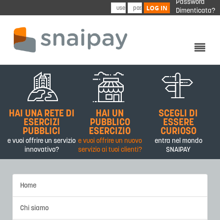
Password
Skip to main content
LOG IN
Dimenticata?
CHI SIAMO
PRODOTTI&SERVIZI
HAI UNA RETE DI
HAI UN
SCEGLI DI
PARTNER
ESERCIZI
PUBBLICO
ESSERE
PUBBLICI
ESERCIZIO
CURIOSO
CONTATTI
e vuoi offrire un servizio
e vuoi offrire un nuovo
entra nel mondo
innovativo?
servizio ai tuoi clienti?
SNAIPAY
Home
Chi siamo