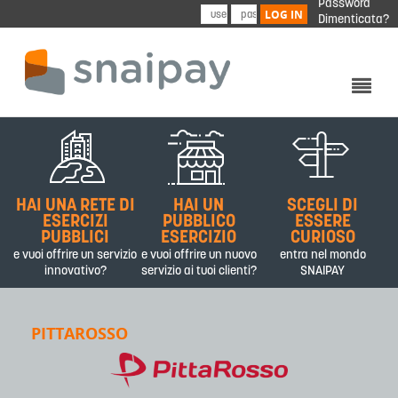
Password
Skip to main content
LOG IN
Dimenticata?
CHI SIAMO
PRODOTTI&SERVIZI
HAI UNA RETE DI
HAI UN
SCEGLI DI
PARTNER
ESERCIZI
PUBBLICO
ESSERE
PUBBLICI
ESERCIZIO
CURIOSO
CONTATTI
e vuoi offrire un servizio
e vuoi offrire un nuovo
entra nel mondo
innovativo?
servizio ai tuoi clienti?
SNAIPAY
PITTAROSSO