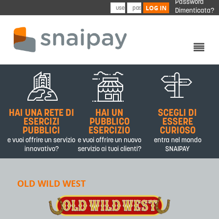
Password
Skip to main content
LOG IN
Dimenticata?
CHI SIAMO
PRODOTTI&SERVIZI
HAI UNA RETE DI
HAI UN
SCEGLI DI
PARTNER
ESERCIZI
PUBBLICO
ESSERE
PUBBLICI
ESERCIZIO
CURIOSO
CONTATTI
e vuoi offrire un servizio
e vuoi offrire un nuovo
entra nel mondo
innovativo?
servizio ai tuoi clienti?
SNAIPAY
OLD WILD WEST