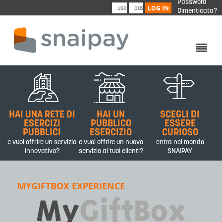
Password
Skip to main content
LOG IN
Dimenticata?
CHI SIAMO
PRODOTTI&SERVIZI
HAI UNA RETE DI
HAI UN
SCEGLI DI
PARTNER
ESERCIZI
PUBBLICO
ESSERE
PUBBLICI
ESERCIZIO
CURIOSO
CONTATTI
e vuoi offrire un servizio
e vuoi offrire un nuovo
entra nel mondo
innovativo?
servizio ai tuoi clienti?
SNAIPAY
MYGIFTBOX EXPERIENCE