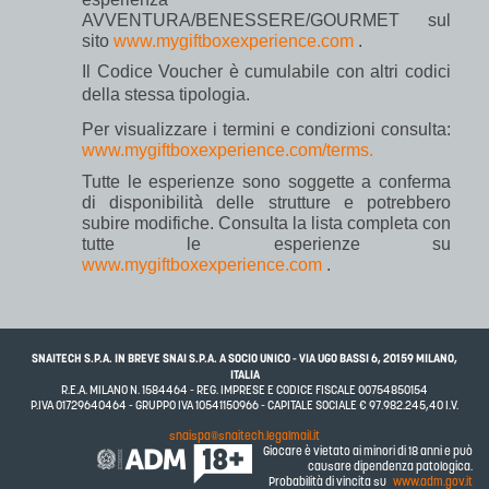
AVVENTURA/BENESSERE/GOURMET sul
sito
www.mygiftboxexperience.com
.
Il Codice Voucher è cumulabile con altri codici
della stessa tipologia.
Per visualizzare i termini e condizioni consulta:
www.mygiftboxexperience.com/terms.
Tutte le esperienze sono soggette a conferma
di disponibilità delle strutture e potrebbero
subire modifiche. Consulta la lista completa con
tutte le esperienze su
www.mygiftboxexperience.com
.
SNAITECH S.P.A. IN BREVE SNAI S.P.A. A SOCIO UNICO - VIA UGO BASSI 6, 20159 MILANO,
ITALIA
R.E.A. MILANO N. 1584464 - REG. IMPRESE E CODICE FISCALE 00754850154
P.IVA 01729640464 - GRUPPO IVA 10541150966 - CAPITALE SOCIALE € 97.982.245,40 I.V.
snaispa@snaitech.legalmail.it
Giocare è vietato ai minori di 18 anni e può
causare dipendenza patologica.
Probabilità di vincita su
www.adm.gov.it