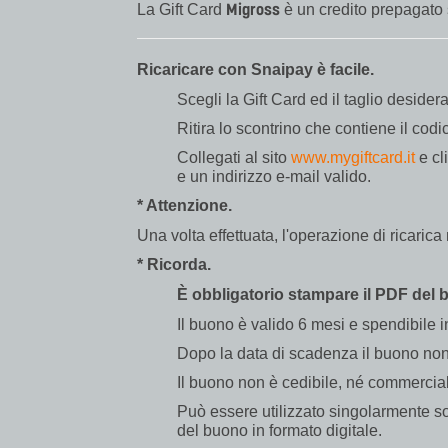
Migross
La Gift Card
è un credito prepagato
Ricaricare con Snaipay è facile.
Scegli la Gift Card ed il taglio desider
Ritira lo scontrino che contiene il cod
Collegati al sito
www.mygiftcard.it
e cl
e un indirizzo e-mail valido.
* Attenzione.
Una volta effettuata, l'operazione di ricaric
* Ricorda.
È obbligatorio stampare il PDF del bu
Il buono è valido 6 mesi e spendibile 
Dopo la data di scadenza il buono non p
Il buono non è cedibile, né commerciabi
Può essere utilizzato singolarmente sol
del buono in formato digitale.