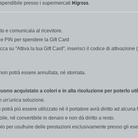
Migross
 spendibile presso i supermercati
.
ato e comunicala al ricevitore.
ice PIN per spendere la Gift Card
icca su “Attiva la tua Gift Card”, inserisci il codice di attivazio
a non potrà essere annullata, né stornata.
ono acquistato a colori e in alta risoluzione per poterlo uti
in un'unica soluzione.
otrà più essere utilizzato né il portatore avrà diritto ad alcuna 
le, né convertibile in denaro e non dà diritto a resto.
o per usufruire delle prestazioni esclusivamente presso gli eserc