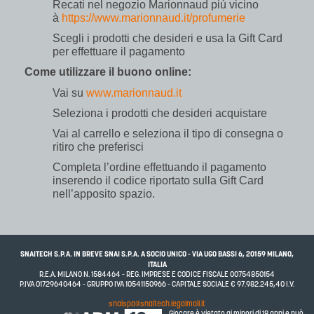
Recati nel negozio Marionnaud più vicino
à
https://www.marionnaud.it/profumerie
Scegli i prodotti che desideri e usa la Gift Card
per effettuare il pagamento
Come utilizzare il buono online:
Vai su
www.marionnaud.it
Seleziona i prodotti che desideri acquistare
Vai al carrello e seleziona il tipo di consegna o
ritiro che preferisci
Completa l’ordine effettuando il pagamento
inserendo il codice riportato sulla Gift Card
nell’apposito spazio.
SNAITECH S.P.A. IN BREVE SNAI S.P.A. A SOCIO UNICO - VIA UGO BASSI 6, 20159 MILANO,
ITALIA
R.E.A. MILANO N. 1584464 - REG. IMPRESE E CODICE FISCALE 00754850154
P.IVA 01729640464 - GRUPPO IVA 10541150966 - CAPITALE SOCIALE € 97.982.245,40 I.V.
snaispa@snaitech.legalmail.it
Giocare è vietato ai minori di 18 anni e può