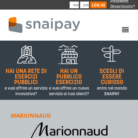
Password
Skip to main content
LOG IN
Dimenticata?
CHI SIAMO
PRODOTTI&SERVIZI
HAI UNA RETE DI
HAI UN
SCEGLI DI
PARTNER
ESERCIZI
PUBBLICO
ESSERE
PUBBLICI
ESERCIZIO
CURIOSO
CONTATTI
e vuoi offrire un servizio
e vuoi offrire un nuovo
entra nel mondo
innovativo?
servizio ai tuoi clienti?
SNAIPAY
MARIONNAUD