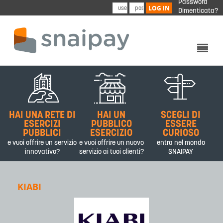
Password
Skip to main content
LOG IN
Dimenticata?
CHI SIAMO
PRODOTTI&SERVIZI
HAI UNA RETE DI
HAI UN
SCEGLI DI
PARTNER
ESERCIZI
PUBBLICO
ESSERE
PUBBLICI
ESERCIZIO
CURIOSO
CONTATTI
e vuoi offrire un servizio
e vuoi offrire un nuovo
entra nel mondo
innovativo?
servizio ai tuoi clienti?
SNAIPAY
KIABI