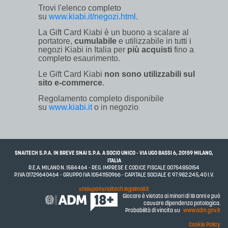
Trovi l'elenco completo
su
www.kiabi.it/negozi.html
.
La Gift Card Kiabi è un buono a scalare al
portatore,
cumulabile
e utilizzabile in tutti i
negozi Kiabi in Italia per
più acquisti
fino a
completo esaurimento.
Le Gift Card Kiabi
non
sono utilizzabili sul
sito e-commerce
.
Regolamento completo disponibile
su
www.kiabi.it
o in negozio
.
SNAITECH S.P.A. IN BREVE SNAI S.P.A. A SOCIO UNICO - VIA UGO BASSI 6, 20159 MILANO,
ITALIA
R.E.A. MILANO N. 1584464 - REG. IMPRESE E CODICE FISCALE 00754850154
P.IVA 01729640464 - GRUPPO IVA 10541150966 - CAPITALE SOCIALE € 97.982.245,40 I.V.
snaispa@snaitech.legalmail.it
Giocare è vietato ai minori di 18 anni e può
causare dipendenza patologica.
Probabilità di vincita su
www.adm.gov.it
Cookie Policy