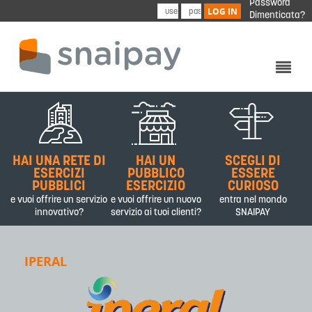
Password
Skip to main content
LOG IN
Dimenticata?
CHI SIAMO
PRODOTTI&SERVIZI
HAI UNA RETE DI
HAI UN
SCEGLI DI
PARTNER
ESERCIZI
PUBBLICO
ESSERE
PUBBLICI
ESERCIZIO
CURIOSO
CONTATTI
e vuoi offrire un servizio
e vuoi offrire un nuovo
entra nel mondo
innovativo?
servizio ai tuoi clienti?
SNAIPAY
IPERAL