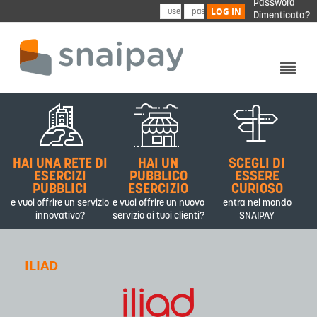
Password
Skip to main content
LOG IN
Dimenticata?
CHI SIAMO
PRODOTTI&SERVIZI
HAI UNA RETE DI
HAI UN
SCEGLI DI
PARTNER
ESERCIZI
PUBBLICO
ESSERE
PUBBLICI
ESERCIZIO
CURIOSO
CONTATTI
e vuoi offrire un servizio
e vuoi offrire un nuovo
entra nel mondo
innovativo?
servizio ai tuoi clienti?
SNAIPAY
ILIAD