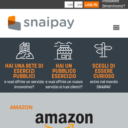
Password
Skip to main content
LOG IN
Dimenticata?
CHI SIAMO
PRODOTTI&SERVIZI
HAI UNA RETE DI
HAI UN
SCEGLI DI
PARTNER
ESERCIZI
PUBBLICO
ESSERE
PUBBLICI
ESERCIZIO
CURIOSO
CONTATTI
e vuoi offrire un servizio
e vuoi offrire un nuovo
entra nel mondo
innovativo?
servizio ai tuoi clienti?
SNAIPAY
AMAZON